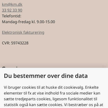
km@km.dk
33 92 33 90
Telefontid:
Mandag-fredag kl. 9.00-15.00
Elektronisk fakturering
CVR: 59743228
Genveje
Du bestemmer over dine data
Cookies
Aktindsigt
Vi bruger cookies til at huske dit cookievalg. Enkelte
elementer til fx at vise indhold fra sociale medier kan
Persondatabeskyttelse
sætte tredjeparts cookies, ligesom funktionalitet til
statistik også kan sætte cookies. Vi bestræber os på at