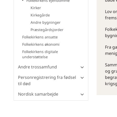
både 
Folkekirkens ejendomme
Kirker
Lov o
Kirkegårde
fremst
Andre bygninger
Folkek
Præstegårdsjorder
bygnin
Folkekirkens ansatte
Folkekirkens økonomi
Fra g
Folkekirkens digitale
menig
understøttelse
Samme
Andre trossamfund
og gr
Personregistrering fra fødsel
begra
til død
krigsg
Nordisk samarbejde