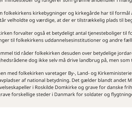
er mindesteder og fungerer som grønne åndehuller i mang
m folkekirkens kirkebygninger og kirkegårde har til formål 
år velholdte og værdige, at der er tilstrækkelig plads til b
irken forvalter også et betydeligt antal tjenesteboliger til
ger til folkekirkens uddannelsesinstitutioner og andre fæl
ammel tid råder folkekirken desuden over betydelige jorda
hedsrådene dog ikke selv må drive landbrug på, men som typ
n med folkekirken varetager By-, Land- og Kirkeministerie
avpladser af national betydning. Det gælder blandt andet 
velseskapeller i Roskilde Domkirke og grave for danske f
rave forskellige steder i Danmark for soldater og flygtning