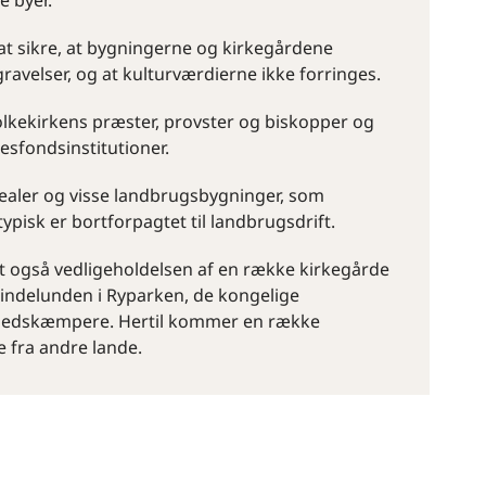
e byer.
at sikre, at bygningerne og kirkegårdene
egravelser, og at kulturværdierne ikke forringes.
 folkekirkens præster, provster og biskopper og
lesfondsinstitutioner.
realer og visse landbrugsbygninger, som
isk er bortforpagtet til landbrugsdrift.
t også vedligeholdelsen af en række kirkegårde
Mindelunden i Ryparken, de kongelige
rihedskæmpere. Hertil kommer en række
e fra andre lande.