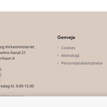
Genveje
 og Kirkeministeriet
Cookies
holms Kanal 21
Aktindsigt
enhavn K
Persondatabeskyttelse
k
0
:
edag kl. 9.00-15.00
k fakturering
3228