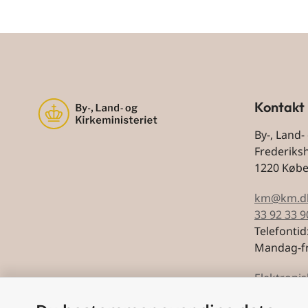
Kontakt
By-, Land-
Frederiks
1220 Køb
km@km.d
33 92 33 9
Telefontid
Mandag-fr
Elektronis
CVR: 5974