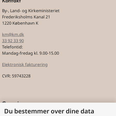
Kontakt
By-, Land- og Kirkeministeriet
Frederiksholms Kanal 21
1220 København K
km@km.dk
33 92 33 90
Telefontid:
Mandag-fredag kl. 9.00-15.00
Elektronisk fakturering
CVR: 59743228
Genveje
Du bestemmer over dine data
Cookies