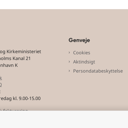
Genveje
 og Kirkeministeriet
Cookies
holms Kanal 21
Aktindsigt
enhavn K
Persondatabeskyttelse
k
0
:
edag kl. 9.00-15.00
k fakturering
3228