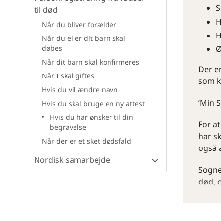
S
til død
H
Når du bliver forælder
H
Når du eller dit barn skal
Ø
døbes
Når dit barn skal konfirmeres
Der er
Når I skal giftes
som ka
Hvis du vil ændre navn
’Min S
Hvis du skal bruge en ny attest
Hvis du har ønsker til din
For a
begravelse
har sk
Når der er et sket dødsfald
også a
Nordisk samarbejde
Sognet
død, o