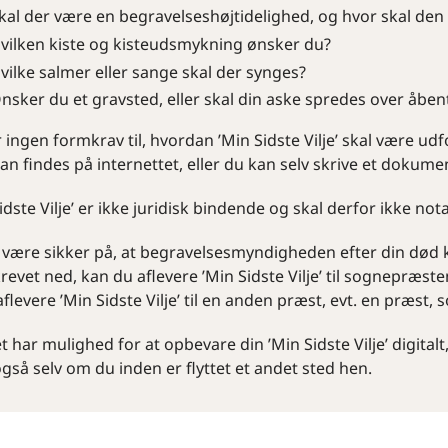
kal der være en begravelseshøjtidelighed, og hvor skal den
vilken kiste og kisteudsmykning ønsker du?
vilke salmer eller sange skal der synges?
nsker du et gravsted, eller skal din aske spredes over åben
 ingen formkrav til, hvordan ’Min Sidste Vilje’ skal være u
n findes på internettet, eller du kan selv skrive et dokume
idste Vilje’ er ikke juridisk bindende og skal derfor ikke not
t være sikker på, at begravelsesmyndigheden efter din død 
revet ned, kan du aflevere ’Min Sidste Vilje’ til sognepræste
flevere ’Min Sidste Vilje’ til en anden præst, evt. en præst,
 har mulighed for at opbevare din ’Min Sidste Vilje’ digital
gså selv om du inden er flyttet et andet sted hen.