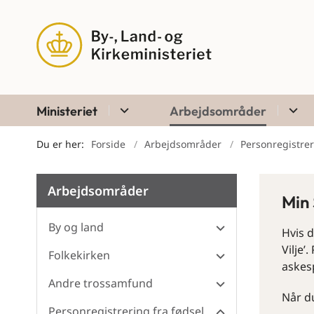
Ministeriet
Arbejdsområder
Du er her:
Forside
Arbejdsområder
Personregistreri
Arbejdsområder
Min 
By og land
Hvis d
Vilje’
Folkekirken
askes
Andre trossamfund
Når du
Personregistrering fra fødsel