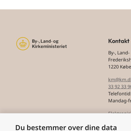
Kontakt
By-, Land-
Frederiks
1220 Køb
km@km.d
33 92 33 9
Telefontid
Mandag-fr
Elektronis
Du bestemmer over dine data
CVR: 5974