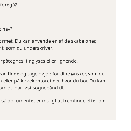
 foregå?
t hav?
dformet. Du kan anvende en af de skabeloner,
nt, som du underskriver.
arpåtegnes, tinglyses eller lignende.
kan finde og tage højde for dine ønsker, som du
n eller på kirkekontoret der, hvor du bor. Du kan
 som du har løst sognebånd til.
t, så dokumentet er muligt at fremfinde efter din