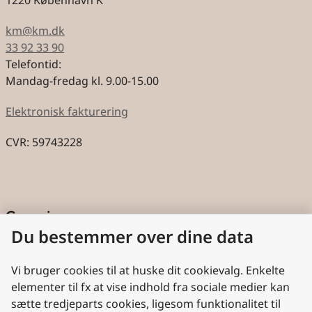
1220 København K
km@km.dk
33 92 33 90
Telefontid:
Mandag-fredag kl. 9.00-15.00
Elektronisk fakturering
CVR: 59743228
Genveje
Du bestemmer over dine data
Cookies
Aktindsigt
Vi bruger cookies til at huske dit cookievalg. Enkelte
elementer til fx at vise indhold fra sociale medier kan
Persondatabeskyttelse
sætte tredjeparts cookies, ligesom funktionalitet til