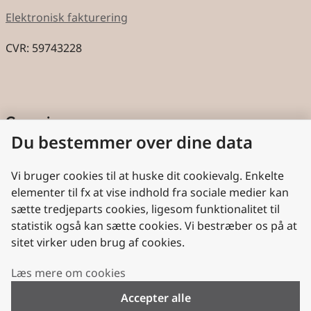
Elektronisk fakturering
CVR: 59743228
Genveje
Du bestemmer over dine data
Cookies
Aktindsigt
Vi bruger cookies til at huske dit cookievalg. Enkelte
elementer til fx at vise indhold fra sociale medier kan
Persondatabeskyttelse
sætte tredjeparts cookies, ligesom funktionalitet til
statistik også kan sætte cookies. Vi bestræber os på at
Nyttige links
sitet virker uden brug af cookies.
Plan- og Landdistriktsstyrelsen
Læs mere om cookies
VisitDenmark
Accepter alle