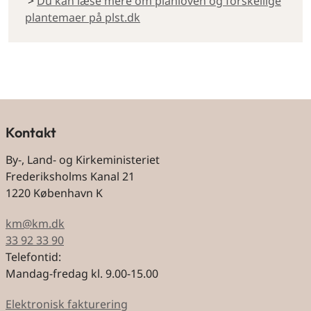
>
Du kan læse mere om planloven og forskellige
plantemaer på plst.dk
By og land
Kontakt
By-, Land- og Kirkeministeriet
Frederiksholms Kanal 21
1220 København K
km@km.dk
33 92 33 90
Telefontid:
Mandag-fredag kl. 9.00-15.00
Elektronisk fakturering