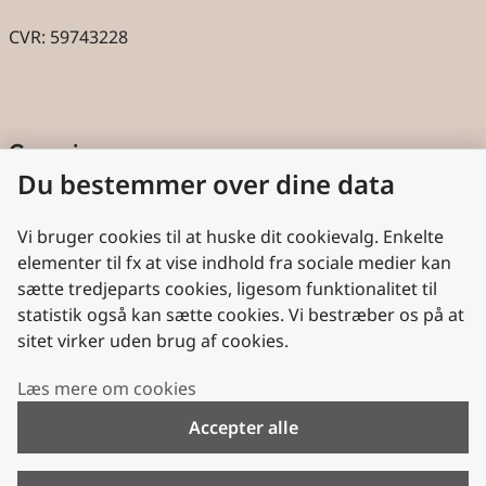
CVR: 59743228
Genveje
Du bestemmer over dine data
Cookies
Aktindsigt
Vi bruger cookies til at huske dit cookievalg. Enkelte
elementer til fx at vise indhold fra sociale medier kan
Persondatabeskyttelse
sætte tredjeparts cookies, ligesom funktionalitet til
statistik også kan sætte cookies. Vi bestræber os på at
Nyttige links
sitet virker uden brug af cookies.
Plan- og Landdistriktsstyrelsen
Læs mere om cookies
VisitDenmark
Accepter alle
Folkekirken.dk