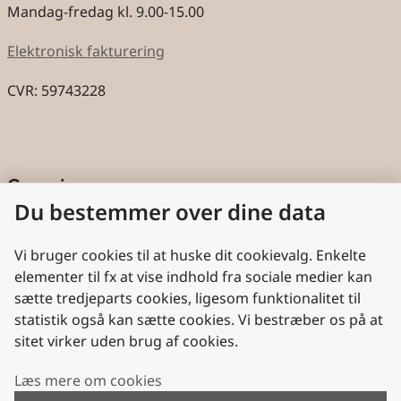
Mandag-fredag kl. 9.00-15.00
Elektronisk fakturering
CVR: 59743228
Genveje
Du bestemmer over dine data
Cookies
Aktindsigt
Vi bruger cookies til at huske dit cookievalg. Enkelte
elementer til fx at vise indhold fra sociale medier kan
Persondatabeskyttelse
sætte tredjeparts cookies, ligesom funktionalitet til
statistik også kan sætte cookies. Vi bestræber os på at
Nyttige links
sitet virker uden brug af cookies.
Plan- og Landdistriktsstyrelsen
Læs mere om cookies