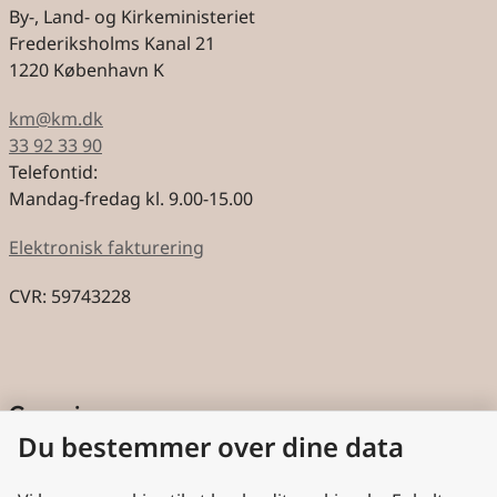
By-, Land- og Kirkeministeriet
Frederiksholms Kanal 21
1220 København K
km@km.dk
33 92 33 90
Telefontid:
Mandag-fredag kl. 9.00-15.00
Elektronisk fakturering
CVR: 59743228
Genveje
Du bestemmer over dine data
Cookies