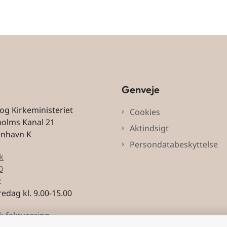
Genveje
 og Kirkeministeriet
Cookies
holms Kanal 21
Aktindsigt
enhavn K
Persondatabeskyttelse
k
0
:
edag kl. 9.00-15.00
k fakturering