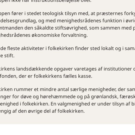
pen ikke har instruktionsbeføjelse over.
pen fører i stedet teologisk tilsyn med, at præsternes fork
delsesgrundlag, og med menighedsrådenes funktion i øv
amtmanden den såkaldte stiftsøvrighed, som sammen med pr
hedsrådenes økonomiske forvaltning.
de fleste aktiviteter i folkekirken finder sted lokalt og i sa
e stift.
kirkens landsdækkende opgaver varetages af institutioner 
fonden, der er folkekirkens fælles kasse.
kirken rummer et mindre antal særlige menigheder, der sam
inger for døve og hørehæmmede og på grønlandsk, færøsk o
enighed i folkekirken. En valgmenighed er under tilsyn af
gig af den øvrige del af folkekirken.