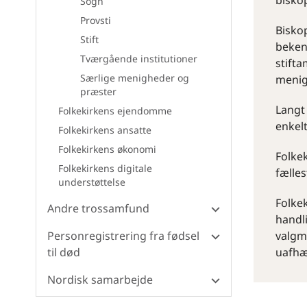
biskop
Sogn
Provsti
Biskop
Stift
beken
Tværgående institutioner
stift
Særlige menigheder og
menig
præster
Langt 
Folkekirkens ejendomme
enkelt
Folkekirkens ansatte
Folkekirkens økonomi
Folke
Folkekirkens digitale
fælles
understøttelse
Folke
Andre trossamfund
handl
Personregistrering fra fødsel
valgm
til død
uafhæn
Nordisk samarbejde