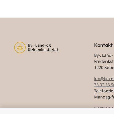
Kontakt
By-, Land-
Frederiks
1220 Køb
km@km.d
33 92 33 9
Telefontid
Mandag-fr
Elektronis