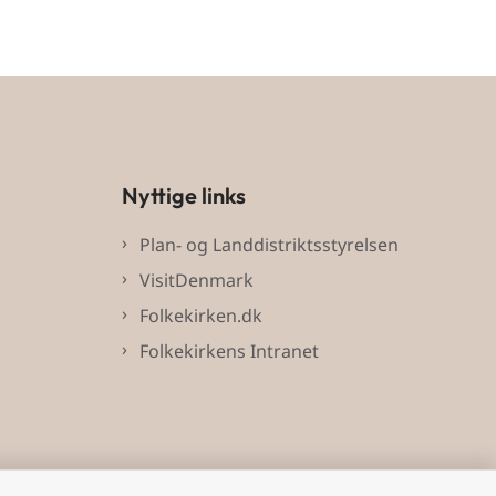
Nyttige links
Plan- og Landdistriktsstyrelsen
VisitDenmark
Folkekirken.dk
Folkekirkens Intranet