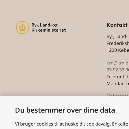
Kontakt
By-, Land-
Frederiks
1220 Køb
km@km.d
33 92 33 9
Telefontid
Mandag-fr
Elektronis
Du bestemmer over dine data
CVR: 5974
Vi bruger cookies til at huske dit cookievalg. Enkelte