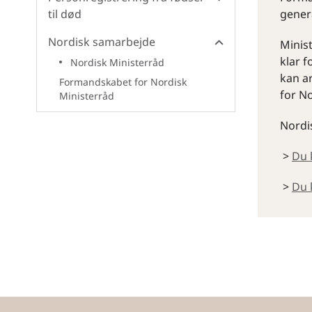
til død
genera
Nordisk samarbejde
Minis
klar f
Nordisk Ministerråd
kan ar
Formandskabet for Nordisk
for N
Ministerråd
Nordis
>
Du 
>
Du 
By og land