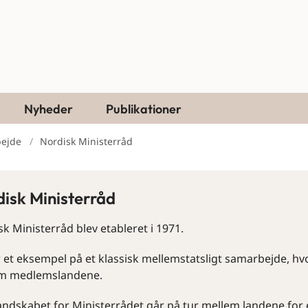
Nyheder
Publikationer
bejde
Nordisk Ministerråd
isk Ministerråd
k Ministerråd blev etableret i 1971.
r et eksempel på et klassisk mellemstatsligt samarbejde, 
m medlemslandene.
ndskabet for Ministerrådet går på tur mellem landene for e