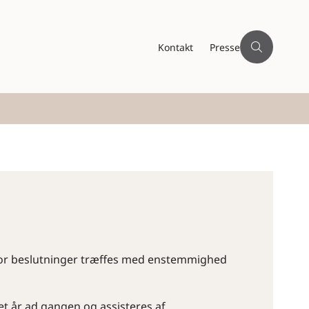
Kontakt
Presse
hvor beslutninger træffes med enstemmighed
t år ad gangen og assisteres af