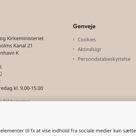
Genveje
 og Kirkeministeriet
Cookies
holms Kanal 21
Aktindsigt
enhavn K
Persondatabeskyttelse
k
0
:
edag kl. 9.00-15.00
k fakturering
3228
 elementer til fx at vise indhold fra sociale medier kan sætt