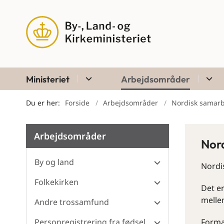
Ministeriet
Arbejdsområder
Du er her:
Forside
Arbejdsområder
Nordisk samar
Arbejdsområder
Nord
By og land
Nordis
Folkekirken
Det e
melle
Andre trossamfund
Personregistrering fra fødsel
Forma