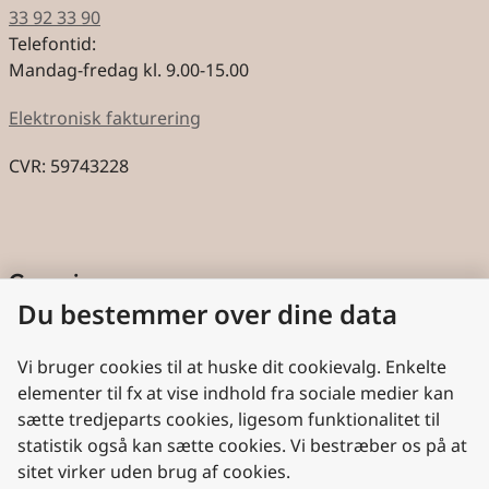
33 92 33 90
Telefontid:
Mandag-fredag kl. 9.00-15.00
Elektronisk fakturering
CVR: 59743228
Genveje
Du bestemmer over dine data
Cookies
Aktindsigt
Vi bruger cookies til at huske dit cookievalg. Enkelte
elementer til fx at vise indhold fra sociale medier kan
Persondatabeskyttelse
sætte tredjeparts cookies, ligesom funktionalitet til
statistik også kan sætte cookies. Vi bestræber os på at
Nyttige links
sitet virker uden brug af cookies.