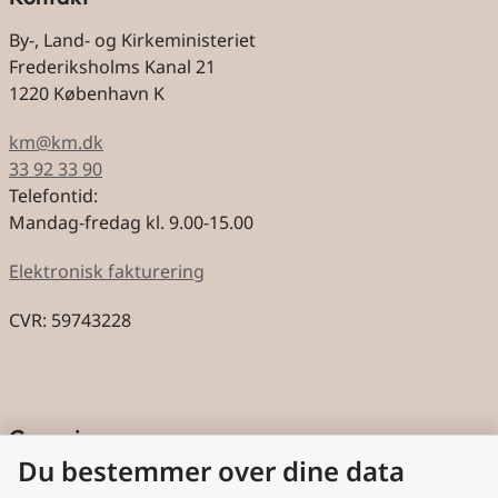
By-, Land- og Kirkeministeriet
Frederiksholms Kanal 21
1220 København K
km@km.dk
33 92 33 90
Telefontid:
Mandag-fredag kl. 9.00-15.00
Elektronisk fakturering
CVR: 59743228
Genveje
Du bestemmer over dine data
Cookies