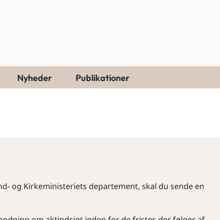
Nyheder
Publikationer
d- og Kirkeministeriets departement, skal du sende en
dning om aktindsigt inden for de frister, der følger af