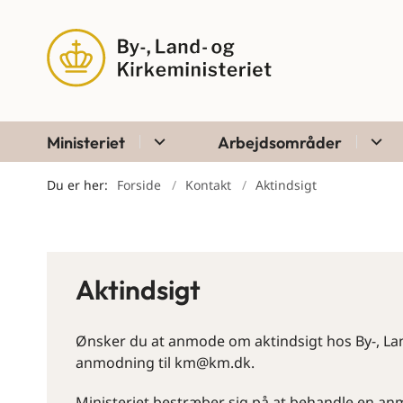
Ministeriet
Arbejdsområder
Du er her:
Forside
Kontakt
Aktindsigt
Aktindsigt
Ønsker du at anmode om aktindsigt hos By-, Lan
anmodning til km@km.dk.
Ministeriet bestræber sig på at behandle en anmo