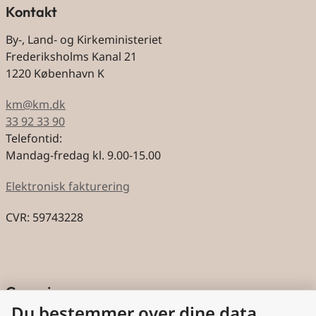
Kontakt
By-, Land- og Kirkeministeriet
Frederiksholms Kanal 21
1220 København K
km@km.dk
33 92 33 90
Telefontid:
Mandag-fredag kl. 9.00-15.00
Elektronisk fakturering
CVR: 59743228
Genveje
Du bestemmer over dine data