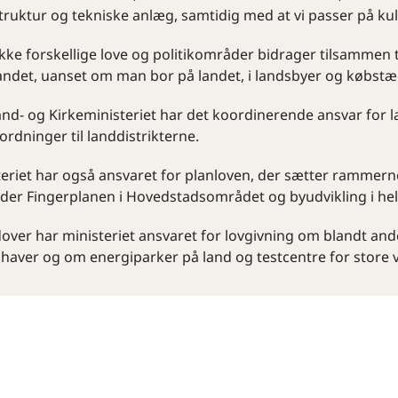
struktur og tekniske anlæg, samtidig med at vi passer på ku
ke forskellige love og politikområder bidrager tilsammen t
andet, uanset om man bor på landet, i landsbyer og købstæde
and- og Kirkeministeriet har det koordinerende ansvar for l
ordninger til landdistrikterne.
eriet har også ansvaret for planloven, der sætter rammerne
der Fingerplanen i Hovedstadsområdet og byudvikling i hel
over har ministeriet ansvaret for lovgivning om blandt a
ihaver og om energiparker på land og testcentre for store v