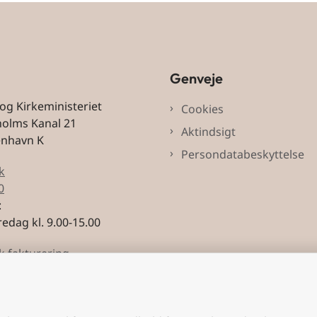
Genveje
 og Kirkeministeriet
Cookies
holms Kanal 21
Aktindsigt
enhavn K
Persondatabeskyttelse
k
0
:
edag kl. 9.00-15.00
k fakturering
3228