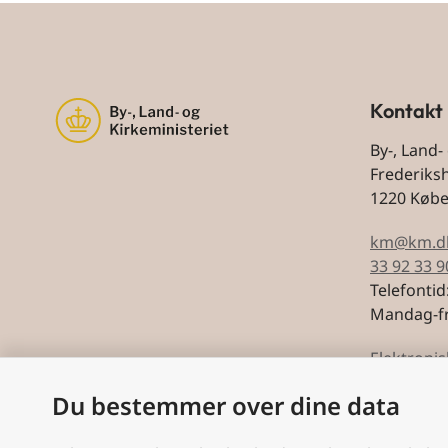
Kontakt
By-, Land-
Frederiks
1220 Køb
km@km.d
33 92 33 9
Telefontid
Mandag-fr
Elektronis
Du bestemmer over dine data
CVR: 5974