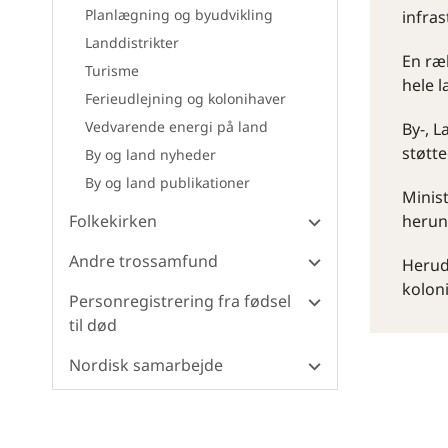
Planlægning og byudvikling
infra
Landdistrikter
En ræk
Turisme
hele l
Ferieudlejning og kolonihaver
Vedvarende energi på land
By-, L
støtte
By og land nyheder
By og land publikationer
Minist
Folkekirken
herun
Andre trossamfund
Herud
kolon
Personregistrering fra fødsel
til død
Nordisk samarbejde
By og land