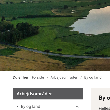
Du er her:
Forside
Arbejdsområder
By og land
Arbejdsområder
By o
By og land
Fælles