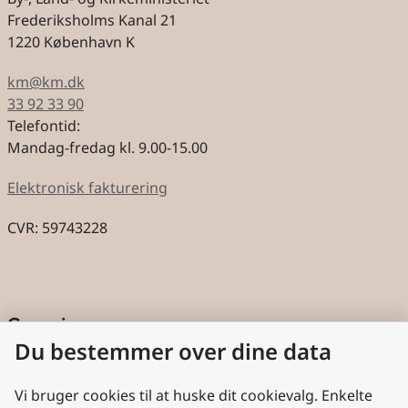
Frederiksholms Kanal 21
1220 København K
km@km.dk
33 92 33 90
Telefontid:
Mandag-fredag kl. 9.00-15.00
Elektronisk fakturering
CVR: 59743228
Genveje
Du bestemmer over dine data
Cookies
Aktindsigt
Vi bruger cookies til at huske dit cookievalg. Enkelte