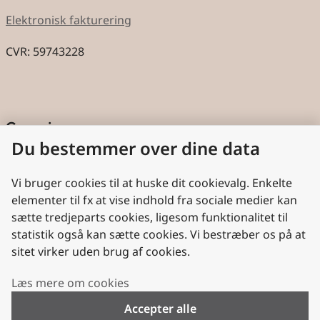
Elektronisk fakturering
CVR: 59743228
Genveje
Du bestemmer over dine data
Cookies
Aktindsigt
Vi bruger cookies til at huske dit cookievalg. Enkelte
elementer til fx at vise indhold fra sociale medier kan
Persondatabeskyttelse
sætte tredjeparts cookies, ligesom funktionalitet til
statistik også kan sætte cookies. Vi bestræber os på at
Nyttige links
sitet virker uden brug af cookies.
Plan- og Landdistriktsstyrelsen
Læs mere om cookies
VisitDenmark
Accepter alle