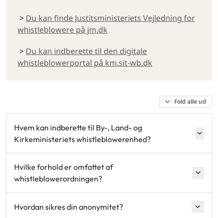
>
Du kan finde Justitsministeriets Vejledning for
whistleblowere på jm.dk
>
Du kan indberette til den digitale
whistleblowerportal på km.sit-wb.dk
Fold alle ud
Hvem kan indberette til By-, Land- og
Kirkeministeriets whistleblowerenhed?
Hvilke forhold er omfattet af
whistleblowerordningen?
Hvordan sikres din anonymitet?