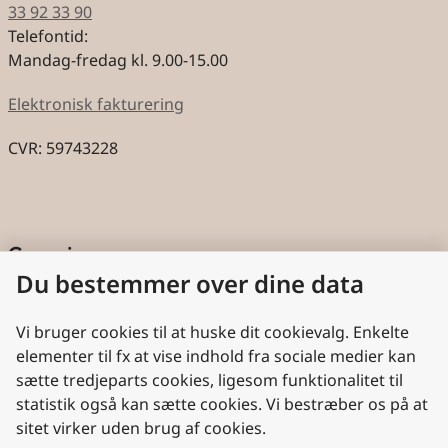
33 92 33 90
Telefontid:
Mandag-fredag kl. 9.00-15.00
Elektronisk fakturering
CVR: 59743228
Genveje
Du bestemmer over dine data
Cookies
Aktindsigt
Vi bruger cookies til at huske dit cookievalg. Enkelte
elementer til fx at vise indhold fra sociale medier kan
Persondatabeskyttelse
sætte tredjeparts cookies, ligesom funktionalitet til
statistik også kan sætte cookies. Vi bestræber os på at
Nyttige links
sitet virker uden brug af cookies.