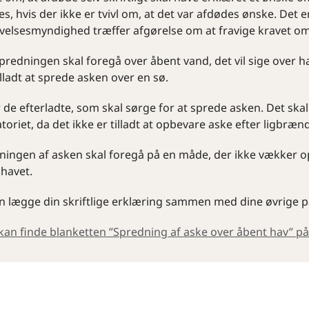
es, hvis der ikke er tvivl om, at det var afdødes ønske. Det
velsesmyndighed træffer afgørelse om at fravige kravet om
redningen skal foregå over åbent vand, det vil sige over hav
illadt at sprede asken over en sø.
 de efterladte, som skal sørge for at sprede asken. Det skal
oriet, da det ikke er tilladt at opbevare aske efter ligbræn
ningen af asken skal foregå på en måde, der ikke vækker op
 havet.
 lægge din skriftlige erklæring sammen med dine øvrige pap
kan finde blanketten ”Spredning af aske over åbent hav” på