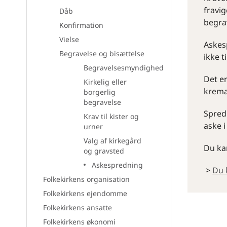
fravig
Dåb
begra
Konfirmation
Vielse
Askesp
Begravelse og bisættelse
ikke t
Begravelsesmyndighed
Det er
Kirkelig eller
kremat
borgerlig
begravelse
Spred
Krav til kister og
aske i
urner
Valg af kirkegård
Du kan
og gravsted
Askespredning
>
Du 
Folkekirkens organisation
Folkekirkens ejendomme
Folkekirkens ansatte
Folkekirkens økonomi