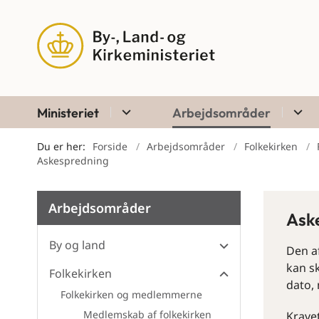
Ministeriet
Arbejdsområder
Du er her:
Forside
Arbejdsområder
Folkekirken
Askespredning
Arbejdsområder
Ask
By og land
Den af
kan sk
Folkekirken
dato,
Folkekirken og medlemmerne
Medlemskab af folkekirken
Kravet