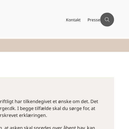
Kontakt
Presse
iftligt har tilkendegivet et ønske om det. Det
ger.dk. I begge tilfælde skal du sørge for, at
rskrevet erklæringen.
om, at asken skal spredes over åbent hav, kan