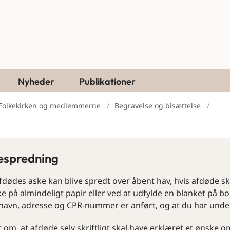
Nyheder
Publikationer
Folkekirken og medlemmerne
Begravelse og bisættelse
espredning
dødes aske kan blive spredt over åbent hav, hvis afdøde skr
e på almindeligt papir eller ved at udfylde en blanket på bor
 navn, adresse og CPR-nummer er anført, og at du har unde
 om, at afdøde selv skriftligt skal have erklæret et ønske 