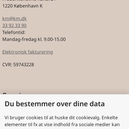
1220 København K
km@km.dk
33 92 33 90
Telefontid:
Mandag-fredag kl. 9.00-15.00
Elektronisk fakturering
CVR: 59743228
Genveje
Du bestemmer over dine data
Cookies
Aktindsigt
Vi bruger cookies til at huske dit cookievalg. Enkelte
elementer til fx at vise indhold fra sociale medier kan
Persondatabeskyttelse