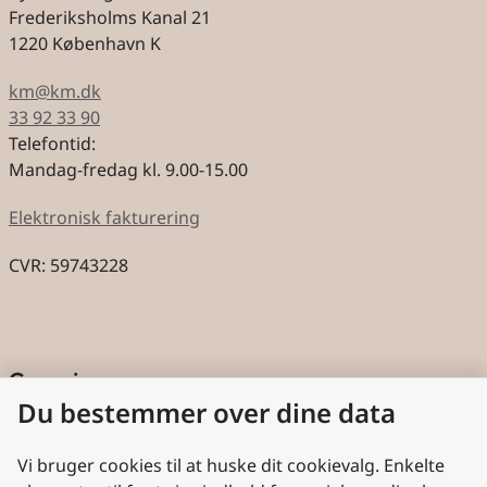
Frederiksholms Kanal 21
1220 København K
km@km.dk
33 92 33 90
Telefontid:
Mandag-fredag kl. 9.00-15.00
Elektronisk fakturering
CVR: 59743228
Genveje
Du bestemmer over dine data
Cookies
Aktindsigt
Vi bruger cookies til at huske dit cookievalg. Enkelte