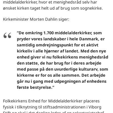
middelalderkirker, hvor et menighedsråd selv har
ønsket kirken taget helt ud af brug som sognekirke.
Kirkeminister Morten Dahlin siger:
”De omkring 1.700 middelalderkirker, som
pryder vores landskaber i hele Danmark, er
samtidig omdrejningspunkt for et aktivt
kirkeliv i alle hjørner af landet. Med den nye
enhed giver vi nu folkekirkens menighedsråd
den støtte, de har brug for i deres arbejde
med passe på den uvurderlige kulturarv, som
kirkerne er for os alle sammen. Det arbejde
går nu i gang med udpegningen af enhedens
første bestyrelse.”
Folkekirkens Enhed for Middelalderkirker placeres
fysisk i tilknytning til stiftsadministrationen i Viborg
Stift og skal i det daglige ledes af en sekretariatschef.