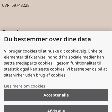
CVR: 59743228
Genveje
Du bestemmer over dine data
Cookies
Aktindsigt
Vi bruger cookies til at huske dit cookievalg. Enkelte
elementer til fx at vise indhold fra sociale medier kan
Persondatabeskyttelse
sætte tredjeparts cookies, ligesom funktionalitet til
statistik også kan sætte cookies. Vi bestræber os på at
Nyttige links
sitet virker uden brug af cookies.
Plan- og Landdistriktsstyrelsen
Læs mere om cookies
VisitDenmark
Accepter alle
Folkekirken.dk
Folkekirkens Intranet
Afvis alle