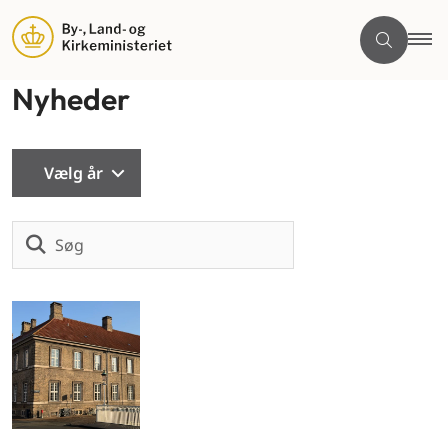
Nyheder
Vælg år
Søg