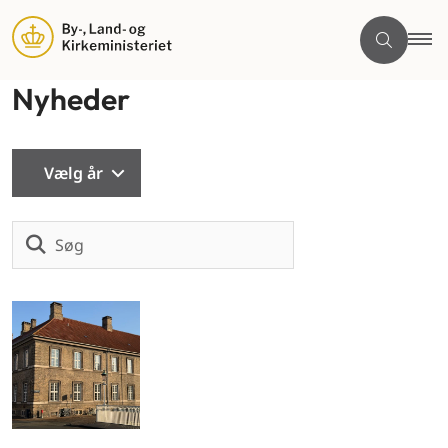
Nyheder
Vælg år
Søg