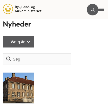
Nyheder
Vælg år
Søg