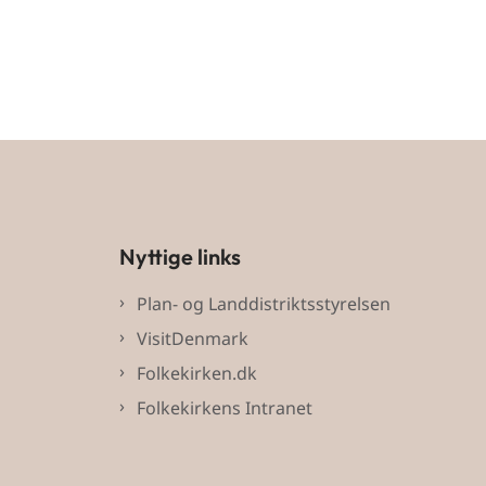
Nyttige links
Plan- og Landdistriktsstyrelsen
VisitDenmark
Folkekirken.dk
Folkekirkens Intranet