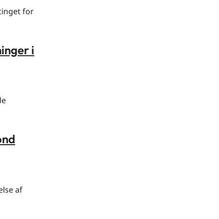
tinget for
inger i
de
ond
lse af