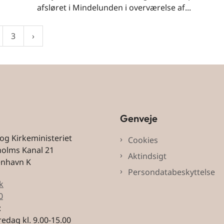
afsløret i Mindelunden i overværelse af...
3
Genveje
 og Kirkeministeriet
Cookies
holms Kanal 21
Aktindsigt
enhavn K
Persondatabeskyttelse
k
0
:
edag kl. 9.00-15.00