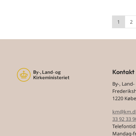
1
2
Kontakt
By-, Land-
Frederiks
1220 Køb
km@km.d
33 92 33 9
Telefontid
Mandag-fr