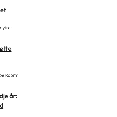
iet
 ytret
tøtte
cape Room”
dje år:
ed