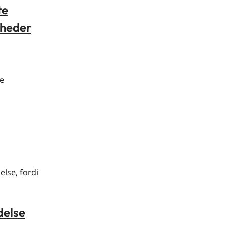
te
gheder
te
lse, fordi
delse