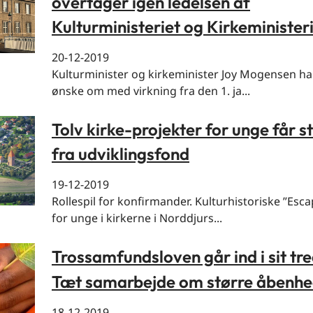
overtager igen ledelsen af
Kulturministeriet og Kirkeminister
20-12-2019
Kulturminister og kirkeminister Joy Mogensen har
ønske om med virkning fra den 1. ja...
Tolv kirke-projekter for unge får s
fra udviklingsfond
19-12-2019
Rollespil for konfirmander. Kulturhistoriske ”Es
for unge i kirkerne i Norddjurs...
Trossamfundsloven går ind i sit tre
Tæt samarbejde om større åbenh
18-12-2019