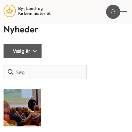
Nyheder
Vælg år
Søg