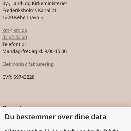
By-, Land- og Kirkeministeriet
Frederiksholms Kanal 21
1220 København K
km@km.dk
33 92 33 90
Telefontid:
Mandag-fredag kl. 9.00-15.00
Elektronisk fakturering
CVR: 59743228
Genveje
Du bestemmer over dine data
Cookies
Aktindsigt
Vi bruger cookies til at huske dit cookievalg. Enkelte