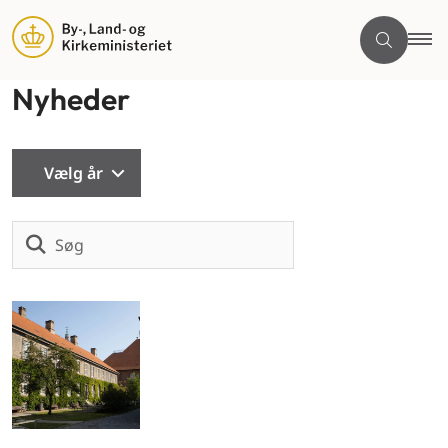
Nyheder
Vælg år
Søg