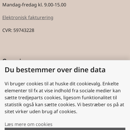
Mandag-fredag kl. 9.00-15.00
Elektronisk fakturering
CVR: 59743228
Genveje
Du bestemmer over dine data
Cookies
Aktindsigt
Vi bruger cookies til at huske dit cookievalg. Enkelte
elementer til fx at vise indhold fra sociale medier kan
Persondatabeskyttelse
sætte tredjeparts cookies, ligesom funktionalitet til
statistik også kan sætte cookies. Vi bestræber os på at
Nyttige links
sitet virker uden brug af cookies.
Plan- og Landdistriktsstyrelsen
Læs mere om cookies