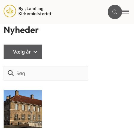
Nyheder
Vælg år
Søg