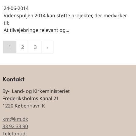
24-06-2014
Videnspuljen 2014 kan støtte projekter, der medvirker
til:
At tilvejebringe relevant og...
1
2
3
Kontakt
By-, Land- og Kirkeministeriet
Frederiksholms Kanal 21
1220 København K
km@km.dk
33 92 33 90
Telefontid: