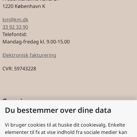
1220 København K
km@km.dk
33 92 33 90
Telefontid:
Mandag-fredag kl. 9.00-15.00
Elektronisk fakturering
CVR: 59743228
Genveje
Du bestemmer over dine data
Cookies
Aktindsigt
Vi bruger cookies til at huske dit cookievalg. Enkelte
elementer til fx at vise indhold fra sociale medier kan
Persondatabeskyttelse