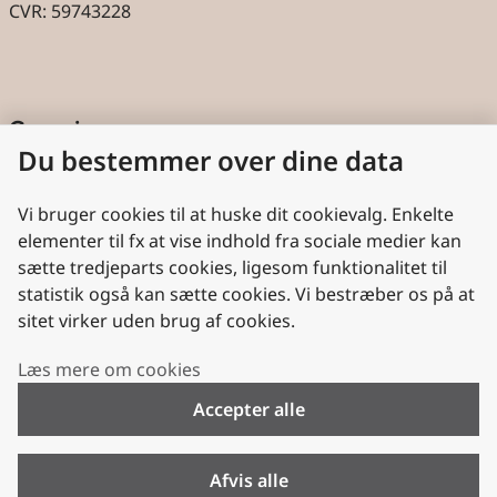
CVR: 59743228
Genveje
Du bestemmer over dine data
Cookies
Aktindsigt
Vi bruger cookies til at huske dit cookievalg. Enkelte
elementer til fx at vise indhold fra sociale medier kan
Persondatabeskyttelse
sætte tredjeparts cookies, ligesom funktionalitet til
statistik også kan sætte cookies. Vi bestræber os på at
Nyttige links
sitet virker uden brug af cookies.
Plan- og Landdistriktsstyrelsen
Læs mere om cookies
VisitDenmark
Accepter alle
Folkekirken.dk
Folkekirkens Intranet
Afvis alle