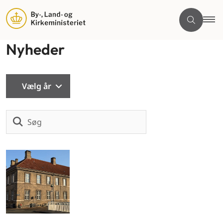
Nyheder
Vælg år
Søg