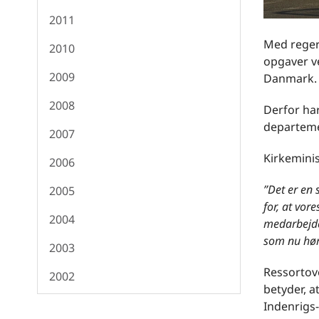
2011
Med regeri
2010
opgaver ve
2009
Danmark.
2008
Derfor har
departeme
2007
Kirkemini
2006
”Det er en 
2005
for, at vor
2004
medarbejde
som nu høre
2003
Ressortove
2002
betyder, a
Indenrigs-