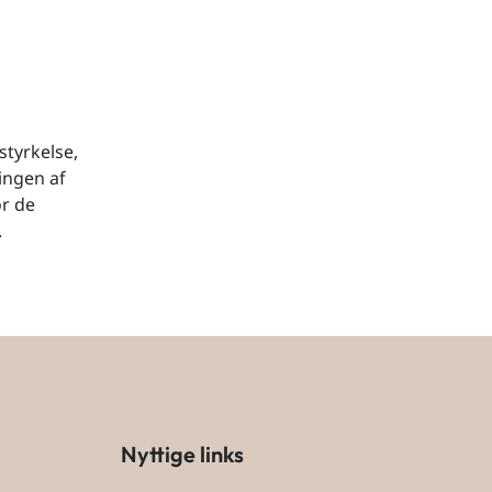
tyrkelse,
ingen af
or de
.
Nyttige links