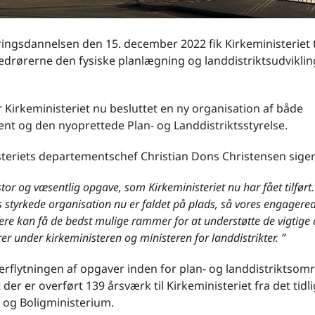
ngsdannelsen den 15. december 2022 fik Kirkeministeriet t
drørerne den fysiske planlægning og landdistriktsudviklin
 Kirkeministeriet nu besluttet en ny organisation af både
nt og den nyoprettede Plan- og Landdistriktsstyrelse.
steriets departementschef Christian Dons Christensen siger
stor og væsentlig opgave, som Kirkeministeriet nu har fået tilført.
es styrkede organisation nu er faldet på plads, så vores engagere
re kan få de bedst mulige rammer for at understøtte de vigtige 
r under kirkeministeren og ministeren for landdistrikter. ”
rflytningen af opgaver inden for plan- og landdistriktsom
t der er overført 139 årsværk til Kirkeministeriet fra det tidl
 og Boligministerium.