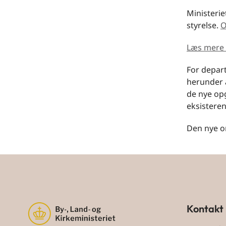
Ministerie
styrelse.
O
Læs mere 
For depar
herunder 
de nye opg
eksistere
Den nye or
Kontakt