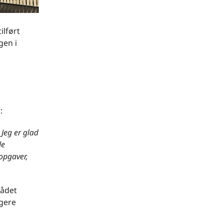
ilført
gen i
:
 Jeg er glad
de
opgaver,
rådet
igere