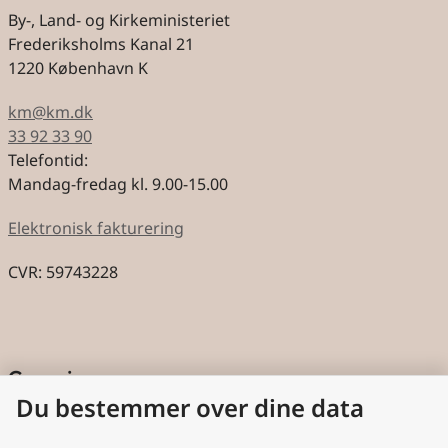
By-, Land- og Kirkeministeriet
Frederiksholms Kanal 21
1220 København K
km@km.dk
33 92 33 90
Telefontid:
Mandag-fredag kl. 9.00-15.00
Elektronisk fakturering
CVR: 59743228
Genveje
Du bestemmer over dine data
Cookies