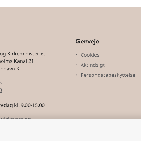
Genveje
 og Kirkeministeriet
Cookies
holms Kanal 21
Aktindsigt
enhavn K
Persondatabeskyttelse
k
0
:
edag kl. 9.00-15.00
k fakturering
3228