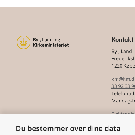
Kontakt
By-, Land-
Frederiks
1220 Køb
km@km.d
33 92 33 9
Telefontid
Mandag-fr
Elektronis
Du bestemmer over dine data
CVR: 5974