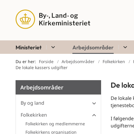
Ministeriet
Arbejdsområder
Du er her:
Forside
Arbejdsområder
Folkekirken
De lokale kassers udgifter
De loka
Arbejdsområder
De lokale 
By og land
tjenestebo
Folkekirken
I følgende
Folkekirken og medlemmerne
udgifterne
Folkekirkens organisation