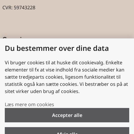
CVR: 59743228
Genveje
Du bestemmer over dine data
Cookies
Aktindsigt
Vi bruger cookies til at huske dit cookievalg. Enkelte
elementer til fx at vise indhold fra sociale medier kan
Persondatabeskyttelse
sætte tredjeparts cookies, ligesom funktionalitet til
statistik også kan sætte cookies. Vi bestræber os på at
Nyttige links
sitet virker uden brug af cookies.
Plan- og Landdistriktsstyrelsen
Læs mere om cookies
VisitDenmark
Accepter alle
Folkekirken.dk
Folkekirkens Intranet