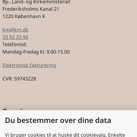
By-, Land- og Kirkeministeriet
Frederiksholms Kanal 21
1220 København K
km@km.dk
33 92 33 90
Telefontid:
Mandag-fredag kl. 9.00-15.00
Elektronisk fakturering
CVR: 59743228
Genveje
Du bestemmer over dine data
Cookies
Aktindsigt
Vi bruger cookies til at huske dit cookievalg. Enkelte