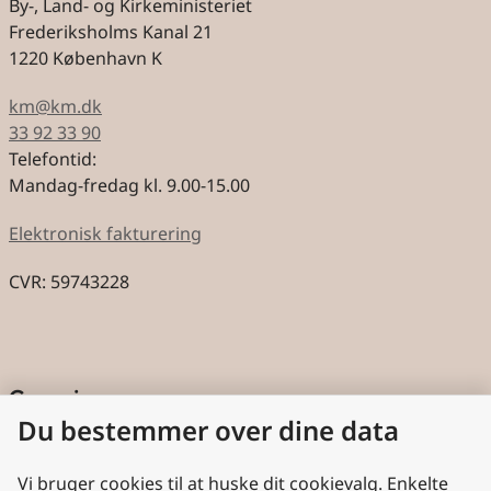
By-, Land- og Kirkeministeriet
Frederiksholms Kanal 21
1220 København K
km@km.dk
33 92 33 90
Telefontid:
Mandag-fredag kl. 9.00-15.00
Elektronisk fakturering
CVR: 59743228
Genveje
Du bestemmer over dine data
Cookies
Aktindsigt
Vi bruger cookies til at huske dit cookievalg. Enkelte