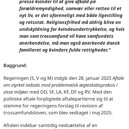
presse kvinder til at give afkald på
forældremyndighed, samvær eller retten til et
nyt liv, er det uforeneligt med både ligestilling
og retsstat. Religionsfrihed må aldrig blive en
undskyldning for kvindeundertrykkelse, og hvis
man som trossamfund vil have samfundets
anerkendelse, må man også anerkende dansk
familieret og kvinders fulde rettigheder.”
Baggrund:
Regeringen (S, V og M) indgik den 28. januar 2025
Aftale
om styrket indsats mod problematisk ægteskabspraksis i
visse miljøer
med DD, SF, LA, KF, DF og RV. Med den
politiske aftale forpligtede aftalepartierne sig til at
stemme for regeringens forslag til revision af
trossamfundsloven, som blev vedtaget i maj 2025.
Aftalen indebar samtidig nedsættelse af en