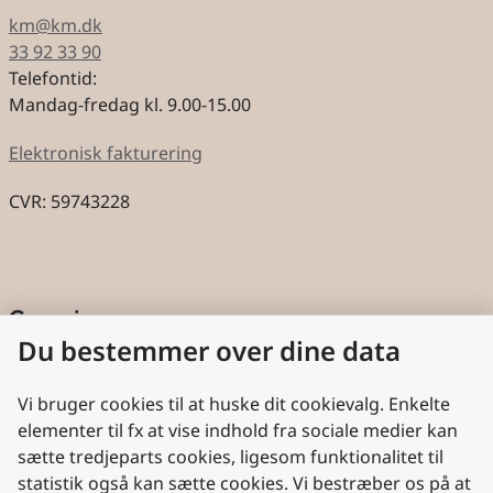
km@km.dk
33 92 33 90
Telefontid:
Mandag-fredag kl. 9.00-15.00
Elektronisk fakturering
CVR: 59743228
Genveje
Du bestemmer over dine data
Cookies
Aktindsigt
Vi bruger cookies til at huske dit cookievalg. Enkelte
elementer til fx at vise indhold fra sociale medier kan
Persondatabeskyttelse
sætte tredjeparts cookies, ligesom funktionalitet til
statistik også kan sætte cookies. Vi bestræber os på at