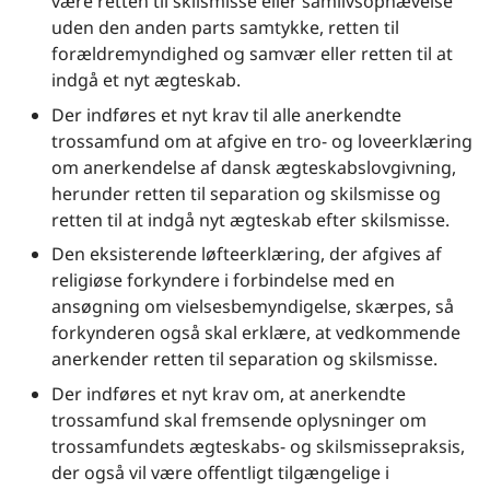
være retten til skilsmisse eller samlivsophævelse
uden den anden parts samtykke, retten til
forældremyndighed og samvær eller retten til at
indgå et nyt ægteskab.
Der indføres et nyt krav til alle anerkendte
trossamfund om at afgive en tro- og loveerklæring
om anerkendelse af dansk ægteskabslovgivning,
herunder retten til separation og skilsmisse og
retten til at indgå nyt ægteskab efter skilsmisse.
Den eksisterende løfteerklæring, der afgives af
religiøse forkyndere i forbindelse med en
ansøgning om vielsesbemyndigelse, skærpes, så
forkynderen også skal erklære, at vedkommende
anerkender retten til separation og skilsmisse.
Der indføres et nyt krav om, at anerkendte
trossamfund skal fremsende oplysninger om
trossamfundets ægteskabs- og skilsmissepraksis,
der også vil være offentligt tilgængelige i