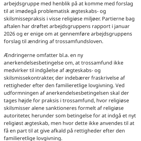
arbejdsgruppe med henblik på at komme med forslag
til at imødegå problematisk ægteskabs- og
skilsmissepraksis i visse religiøse miljøer. Partierne bag
aftalen har drøftet arbejdsgruppens rapport i januar
2026 og er enige om at gennemføre arbejdsgruppens
forslag til ændring af trossamfundsloven.
Ændringerne omfatter bl.a. en ny
anerkendelsesbetingelse om, at trossamfund ikke
medvirker til indgåelse af ægteskabs- og
skilsmissekontrakter, der indebærer fraskrivelse af
rettigheder efter den familieretlige lovgivning. Ved
udformningen af anerkendelsesbetingelsen skal der
tages højde for praksis i trossamfund, hvor religiøse
skilsmisser alene sanktioneres formelt af religiøse
autoriteter, herunder som betingelse for at indgå et nyt
religiøst ægteskab, men hvor dette ikke anvendes til at
få en part til at give afkald på rettigheder efter den
familieretlige lovgivning.