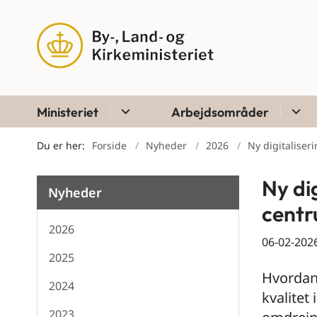
Ministeriet
Arbejdsområder
Du er her:
Forside
Nyheder
2026
Ny digitaliser
Ny di
Nyheder
cent
2026
06-02-202
2025
Hvordan 
2024
kvalitet
2023