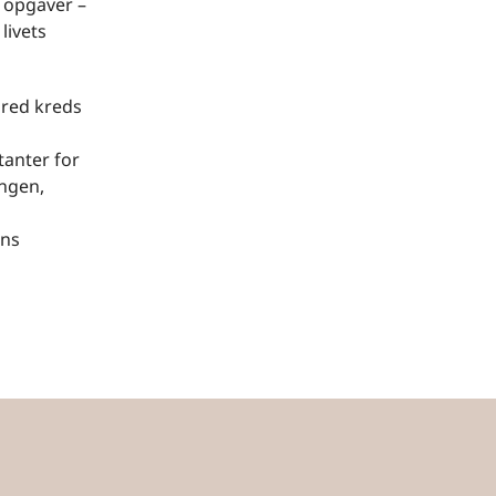
s opgaver –
livets
bred kreds
anter for
ngen,
ens