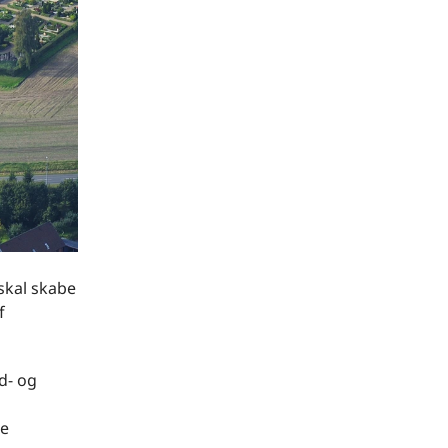
 skal skabe
f
d- og
ge