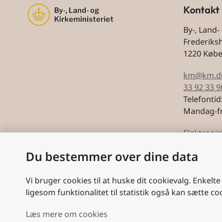
Kontakt
By-, Land-
Frederiks
1220 Køb
km@km.d
33 92 33 9
Telefontid
Mandag-fr
Elektronis
Du bestemmer over dine data
CVR: 5974
Vi bruger cookies til at huske dit cookievalg. Enkelte
ligesom funktionalitet til statistik også kan sætte co
Læs mere om cookies