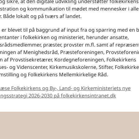
og sikre, at den digitale udvikling understøtter folkekirken
stration og kommunikation til mødet med mennesker i alle 
r. Både lokalt og på tværs af landet.
 er blevet til på baggrund af input fra og sparring med en 
ntanter i folkekirken og ministeriet, herunder ansatte,
rådsmedlemmer, præster, provster m.fl. samt af repræsent
ningen af Menighedsråd, Præsteforeningen, Provsteforeni
n af Provstisekretærer, Kordegneforeningen, Folke­kirkens
s- og Videnscenter, Kirkemusikskolerne, Stifter, Folkekirk
stilling og Folkekirkens Mellemkirkelige Råd.
læse Folkekirkens og By-, Land- og Kirkeministeriets nye
ringsstrategi 2026-2030 på folkekirkensintranet.dk