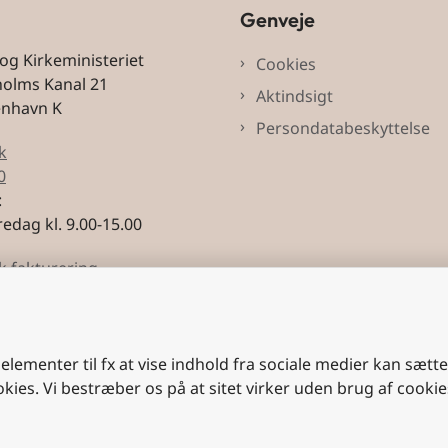
Genveje
 og Kirkeministeriet
Cookies
holms Kanal 21
Aktindsigt
enhavn K
Persondatabeskyttelse
k
0
:
edag kl. 9.00-15.00
k fakturering
3228
 elementer til fx at vise indhold fra sociale medier kan sætt
okies. Vi bestræber os på at sitet virker uden brug af cookie