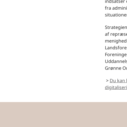
indsatser 
fra admini
situatione
Strategien
af repræse
menigheds
Landsfore
Foreninge
Uddannelse
Grønne Om­
>
Du kan 
digitalise