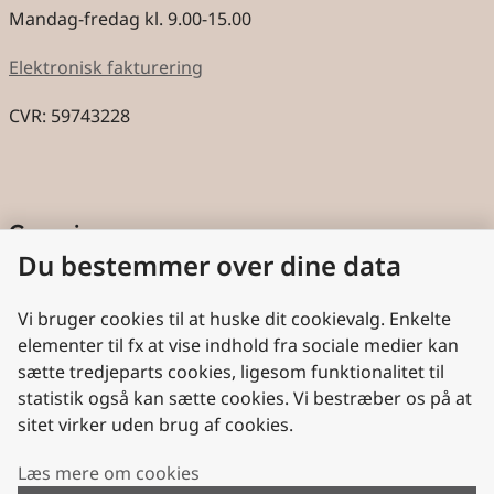
Mandag-fredag kl. 9.00-15.00
Elektronisk fakturering
CVR: 59743228
Genveje
Du bestemmer over dine data
Cookies
Aktindsigt
Vi bruger cookies til at huske dit cookievalg. Enkelte
elementer til fx at vise indhold fra sociale medier kan
Persondatabeskyttelse
sætte tredjeparts cookies, ligesom funktionalitet til
statistik også kan sætte cookies. Vi bestræber os på at
Nyttige links
sitet virker uden brug af cookies.
Plan- og Landdistriktsstyrelsen
Læs mere om cookies