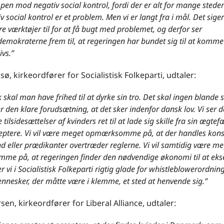
pen mod negativ social kontrol, fordi der er alt for mange steder 
v social kontrol er et problem. Men vi er langt fra i mål. Det siger 
ere værktøjer til for at få bugt med problemet, og derfor ser
mokraterne frem til, at regeringen har bundet sig til at komme
ivs.”
lsø, kirkeordfører for Socialistisk Folkeparti, udtaler:
skal man have frihed til at dyrke sin tro. Det skal ingen blande s
r den klare forudsætning, at det sker indenfor dansk lov. Vi ser 
tilsidesættelser af kvinders ret til at lade sig skille fra sin ægtefæ
ceptere. Vi vil være meget opmærksomme på, at der handles kons
d eller prædikanter overtræder reglerne. Vi vil samtidig være me
e på, at regeringen finder den nødvendige økonomi til at eks
er vi i Socialistisk Folkeparti rigtig glade for whistleblowerordnin
nnesker, der måtte være i klemme, et sted at henvende sig.”
sen, kirkeordfører for Liberal Alliance, udtaler: