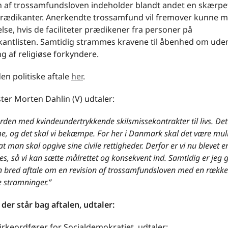
n af trossamfundsloven indeholder blandt andet en skærpe
ædikanter. Anerkendte trossamfund vil fremover kunne m
se, hvis de faciliteter prædikener fra personer på
antlisten. Samtidig strammes kravene til åbenhed om ude
ng af religiøse forkyndere.
en politiske aftale
her
.
ter Morten Dahlin (V) udtaler:
ærden med kvindeundertrykkende skilsmissekontrakter til livs. Det 
e, og det skal vi bekæmpe. For her i Danmark skal det være mulig
 at man skal opgive sine civile rettigheder. Derfor er vi nu blevet 
es, så vi kan sætte målrettet og konsekvent ind. Samtidig er jeg gl
en bred aftale om en revision af trossamfundsloven med en række
 stramninger.”
 der står bag aftalen, udtaler:
irkeordfører for Socialdemokratiet, udtaler: