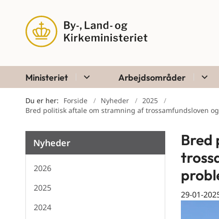
Ministeriet
Arbejdsområder
Du er her:
Forside
Nyheder
2025
Bred politisk aftale om stramning af trossamfundsloven o
Bred 
Nyheder
tross
2026
probl
2025
29-01-202
2024