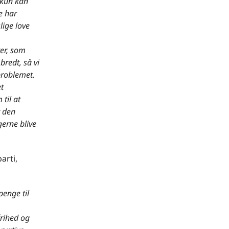
 kun kan
ge har
lige love
ter, som
redt, så vi
problemet.
et
til at
r den
gerne blive
arti,
penge til
frihed og