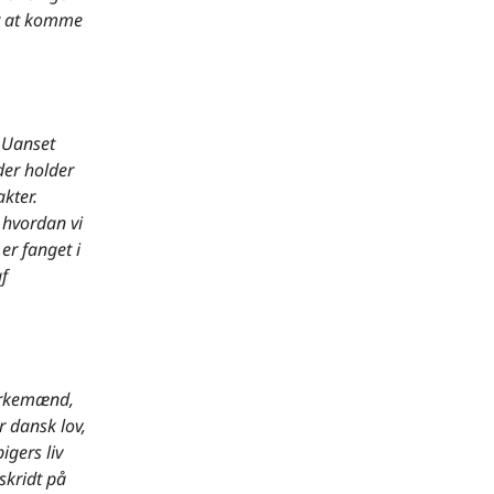
or at komme
. Uanset
der holder
kter.
 hvordan vi
er fanget i
f
ørkemænd,
 dansk lov,
igers liv
 skridt på