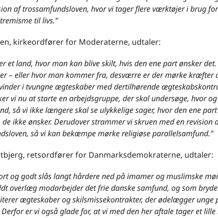
ion af trossamfundsloven, hvor vi tager flere værktøjer i brug f
tremisme til livs.”
en, kirkeordfører for Moderaterne, udtaler:
 et land, hvor man kan blive skilt, hvis den ene part ønsker det
r – eller hvor man kommer fra, desværre er der mørke kræfter 
 kvinder i tvungne ægteskaber med dertilhørende ægteskabskontra
er vi nu at starte en arbejdsgruppe, der skal undersøge, hvor og
ind, så vi ikke længere skal se ulykkelige sager, hvor den ene part 
 de ikke ønsker. Derudover strammer vi skruen med en revision a
dsloven, så vi kan bekæmpe mørke religiøse parallelsamfund.”
stbjerg, retsordfører for Danmarksdemokraterne, udtaler:
kort og godt slås langt hårdere ned på imamer og muslimske m
ldt overlæg modarbejder det frie danske samfund, og som bryder
literer ægteskaber og skilsmissekontrakter, der ødelægger unge p
 Derfor er vi også glade for, at vi med den her aftale tager et lille