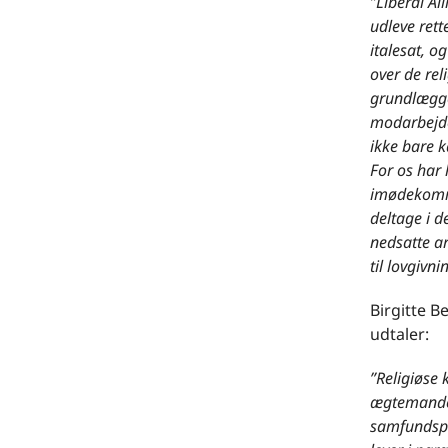
”Liberal Al
udleve rette
italesat, o
over de rel
grundlægge
modarbejde
ikke bare k
For os har 
imødekommet
deltage i 
nedsatte ar
til lovgivni
Birgitte B
udtaler:
”Religiøse 
ægtemanden 
samfundspli