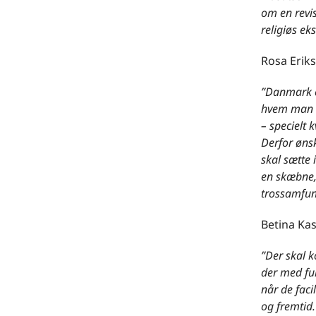
om en revis
religiøs eks
Rosa Eriks
”Danmark er
hvem man e
– specielt
Derfor ønsk
skal sætte 
en skæbne,
trossamfun
Betina Ka
”Der skal 
der med fu
når de faci
og fremtid.