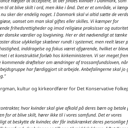
liance nægter at acceptere, at der findes kvinder i Danmark, som
n til at blive skilt i ord, men ikke i ånd. Det er et område, vi læn
g nu sker der endelig noget. I Danmark skal vi altid sætte de verds
igiøse, uanset om man skal giftes eller skilles. Vi kæmper for
nde frihedsrettigheder og imod religiøse praksisser og autorite
r danske værdier og lovgivning. Her er det nødvendigt at tænke b
aster disse ulykkelige skæbner rundt i systemet, men reelt løser 
hastighed, inddragelse og fokus været afgørende, hvilket er blev
 i et konstruktivt forløb hos kirkeministeren. Vi ser meget frem 
de kommende drøftelser om ændringer af trossamfundsloven, nå
bejdsgruppe har færdiggjort sit arbejde. Anbefalingerne skal jo 
ng."
ergman, kultur og kirkeordfører for Det Konservative Folkep
kontrakter, hvor kvinder skal give afkald på deres børn og betale 
for at blive skilt, hører ikke til i vores samfund. Det er vores
gt at beskytte de kvinder, der får indskrænket deres personlige 