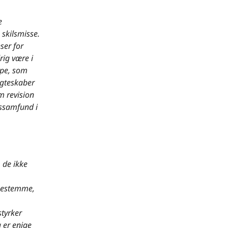
e
 skilsmisse.
ser for
rig være i
ppe, som
ægteskaber
om revision
ossamfund i
, de ikke
 bestemme,
styrker
 er enige