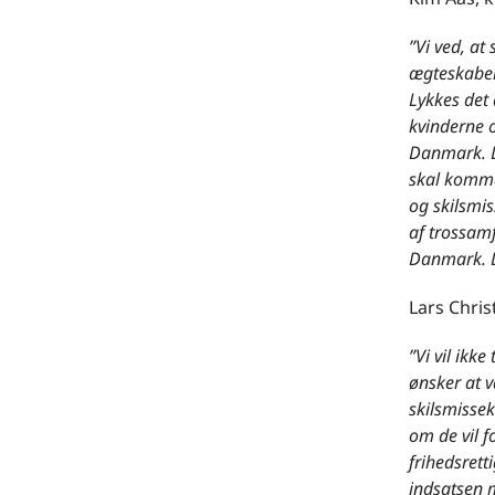
”Vi ved, at
ægteskaber,
Lykkes det 
kvinderne o
Danmark. De
skal komme
og skilsmis
af trossamf
Danmark. D
Lars Chris
”Vi vil ikk
ønsker at v
skilsmissek
om de vil 
frihedsretti
indsatsen 