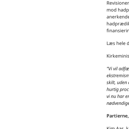
Revisione
mod hadpr
anerkendel
hadprædik
finansieri
Læs hele d
Kirkeminis
”Vi vil adf
ekstremism
skilt, uden
hurtig proc
vi nu har 
nødvendige
Partierne,
Kim Aas, k