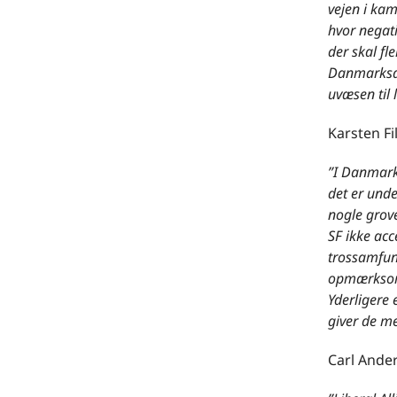
vejen i kam
hvor negati
der skal fl
Danmarksde
uvæsen til l
Karsten Fi
”I Danmark 
det er unde
nogle grove 
SF ikke ac
trossamfun
opmærksomm
Yderligere 
giver de me
Carl Ander