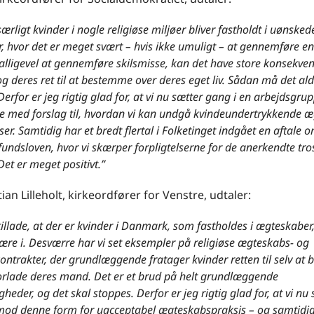
 særligt kvinder i nogle religiøse miljøer bliver fastholdt i uønsked
 hvor det er meget svært – hvis ikke umuligt – at gennemføre en
alligevel at gennemføre skilsmisse, kan det have store konsekven
g deres ret til at bestemme over deres eget liv. Sådan må det ald
rfor er jeg rigtig glad for, at vi nu sætter gang i en arbejdsgru
 med forslag til, hvordan vi kan undgå kvindeundertrykkende 
ser. Samtidig har et bredt flertal i Folketinget indgået en aftale 
undsloven, hvor vi skærper forpligtelserne for de anerkendte tr
et er meget positivt.”
tian Lilleholt, kirkeordfører for Venstre, udtaler:
e tillade, at der er kvinder i Danmark, som fastholdes i ægteskaber
ære i. Desværre har vi set eksempler på religiøse ægteskabs- og
ontrakter, der grundlæggende fratager kvinder retten til selv at
forlade deres mand. Det er et brud på helt grundlæggende
gheder, og det skal stoppes. Derfor er jeg rigtig glad for, at vi nu 
mod denne form for uacceptabel ægteskabspraksis – og samtidig