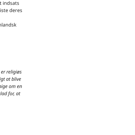
t indsats
iste deres
nlandsk
er religiøs
t at blive
enige om en
ad for, at