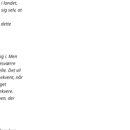
i landet,
sig selv, at
 dette
ig i. Men
desværre
lle. Det vil
ekvent, når
get
ekvere.
gen, der