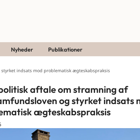
Nyheder
Publikationer
g styrket indsats mod problematisk ægteskabspraksis
politisk aftale om stramning af
amfundsloven og styrket indsats
ematisk ægteskabspraksis
5