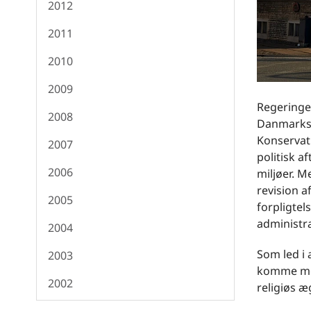
2012
2011
2010
2009
Regeringe
2008
Danmarksde
Konservati
2007
politisk a
2006
miljøer. M
revision 
2005
forpligte
administra
2004
Som led i
2003
komme med 
2002
religiøs æ