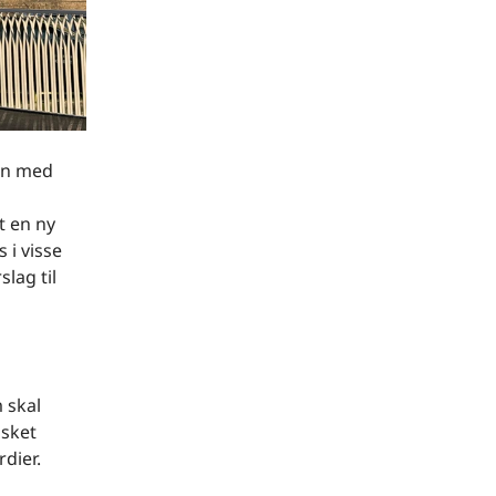
en med
t en ny
 i visse
lag til
 skal
nsket
dier.