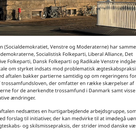
n (Socialdemokratiet, Venstre og Moderaterne) har samm
mokraterne, Socialistisk Folkeparti, Liberal Alliance, Det
ve Folkeparti, Dansk Folkeparti og Radikale Venstre indgåe
ftale om styrket indsats mod problematisk ægteskabspraksis
ed aftalen bakker partierne samtidig op om regeringens fors
af trossamfundsloven, der omfatter en række skærpelser af
lserne for de anerkendte trossamfund i Danmark samt visse
tive ændringer.
 aftalen nedsættes en hurtigarbejdende arbejdsgruppe, som
forslag til initiativer, der kan medvirke til at imødegå uø
gteskabs- og skilsmissepraksis, der strider imod danske vær