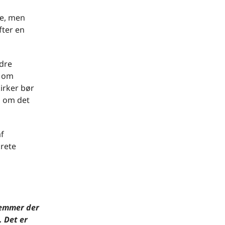
ke, men
fter en
edre
g om
irker bør
n om det
af
krete
stemmer der
 Det er