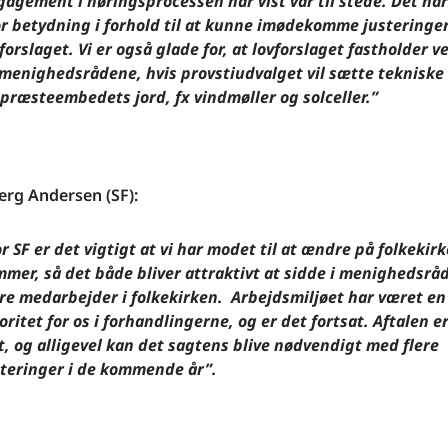
gagement i høringsprocessen har vist var til stede. Det har
or betydning i forhold til at kunne imødekomme justeringer
forslaget. Vi er også glade for, at lovforslaget fastholder v
l menighedsrådene, hvis provstiudvalget vil sætte teknisk
 præsteembedets jord, fx vindmøller og solceller.”
erg Andersen (SF):
r SF er det vigtigt at vi har modet til at ændre på folkekir
mmer, så det både bliver attraktivt at sidde i menighedsråd
re medarbejder i folkekirken.
Arbejdsmiljøet har været en
oritet for os i forhandlingerne, og er det fortsat. Aftalen e
t, og alligevel kan det sagtens blive nødvendigt med flere
steringer i de kommende år”.