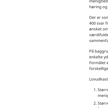
menighedsr
høring og
Der er som
400 svar f
ønsket om
værdifulde
sammenfat
På baggru
enkelte yd
Formålet e
forskellig
Lovudkast
Større
meni
Størr