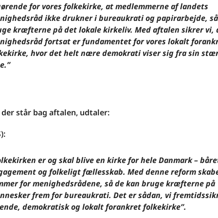
gørende for vores folkekirke, at medlemmerne af landets
nighedsråd ikke drukner i bureaukrati og papirarbejde, så
ge kræfterne på det lokale kirkeliv. Med aftalen sikrer vi, 
nighedsråd fortsat er fundamentet for vores lokalt forank
kekirke, hvor det helt nære demokrati viser sig fra sin stæ
e.”
 der står bag aftalen, udtaler:
):
lkekirken er og skal blive en kirke for hele Danmark – båret
gagement og folkeligt fællesskab. Med denne reform skabe
mmer for menighedsrådene, så de kan bruge kræfterne på
nnesker frem for bureaukrati. Det er sådan, vi fremtidssik
ende, demokratisk og lokalt forankret folkekirke”.