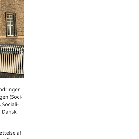
andringer
gen (Soci-
Sociali-
n, Dansk
øttelse af