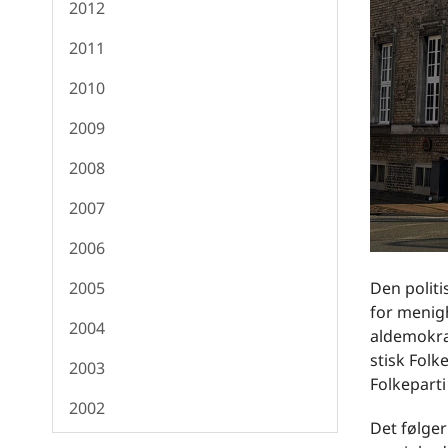
2012
2011
2010
2009
2008
2007
2006
Den politi
2005
for menigh
2004
aldemokra
stisk Folk
2003
Folkeparti
2002
Det følger