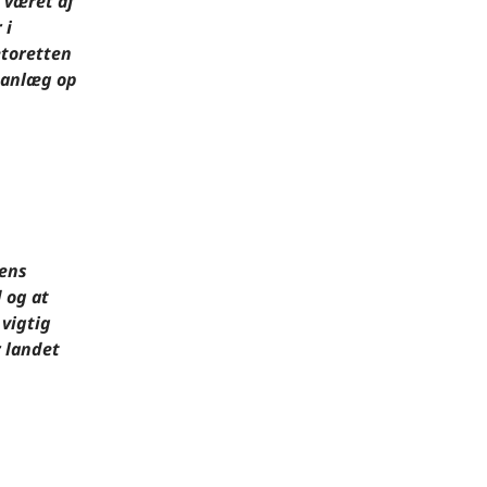
 været af
 i
etoretten
e anlæg op
kens
 og at
 vigtig
r landet