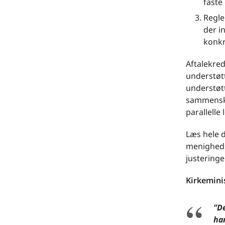
faste
Regle
der i
konkr
Aftalekred
understøtt
understøt
sammenskr
parallelle
Læs hele d
menigheds
justering
Kirkeminis
”De
ha