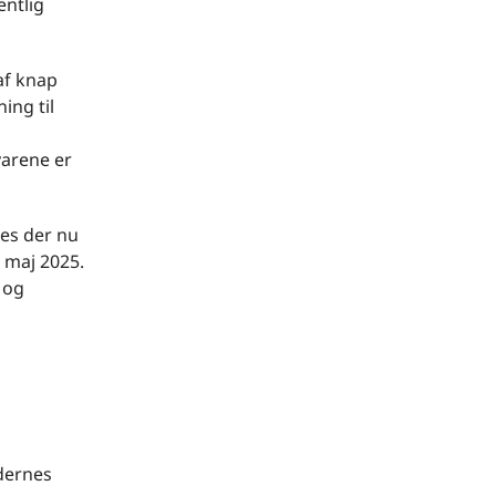
entlig
af knap
ing til
varene er
ges der nu
. maj 2025.
 og
edernes