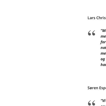
Lars Christ
”M
me
fo
nat
me
og
har
Søren Esp
”Vi