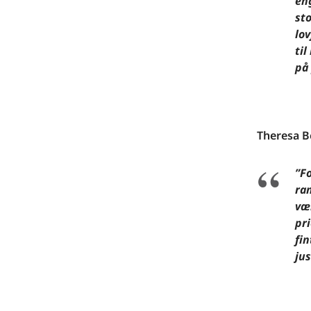
en
st
lov
ti
på
Theresa B
”Fo
ra
væ
pri
fin
ju