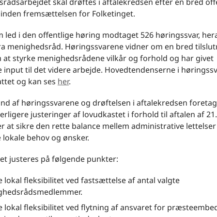
ådsarbejdet skal drøftes i aftalekredsen efter en bred off
 inden fremsættelsen for Folketinget.
 led i den offentlige høring modtaget 526 høringssvar, her
ra menighedsråd. Høringssvarene vidner om en bred tilslutn
 at styrke menighedsrådene vilkår og forhold og har givet
 input til det videre arbejde. Hovedtendenserne i høringss
tet og kan ses
her
.
nd af høringssvarene og drøftelsen i aftalekredsen foreta
erligere justeringer af lovudkastet i forhold til aftalen af 21
r at sikre den rette balance mellem administrative lettelser
e lokale behov og ønsker.
et justeres på følgende punkter:
 lokal fleksibilitet ved fastsættelse af antal valgte
ghedsrådsmedlemmer.
e lokal fleksibilitet ved flytning af ansvaret for præsteemb