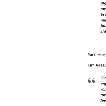
af
me
bru
me
fol
sid
Partierne,
Kim Aas (S
”Fo
en
ra
me
lev