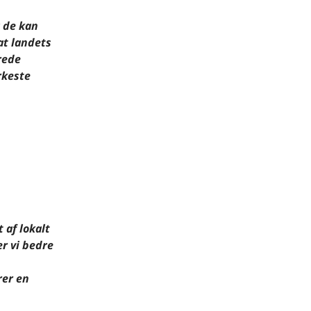
 de kan
at landets
rede
rkeste
 af lokalt
r vi bedre
rer en