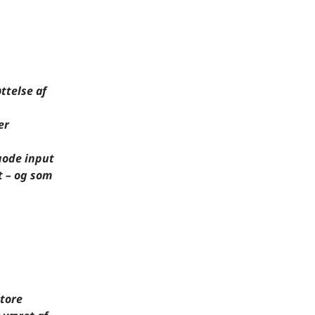
ttelse af
er
gode input
 – og som
store