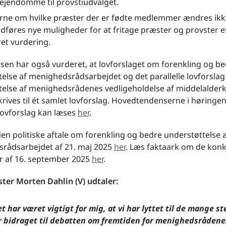
 ejendomme til provstiudvalget.
rne om hvilke præster der er fødte medlemmer ændres ik
ndføres nye muligheder for at fritage præster og provster e
et vurdering.
sen har også vurderet, at lovforslaget om forenkling og b
else af menighedsrådsarbejdet og det parallelle lovforsla
telse af menighedsrådenes vedligeholdelse af middelalderk
ives til ét samlet lovforslag. Hovedtendenserne i høringe
 lovforslag kan læses
her
.
en politiske aftale om forenkling og bedre understøttelse 
rådsarbejdet af 21. maj 2025
her
. Læs faktaark om de kon
er af 16. september 2025
her
.
ter Morten Dahlin (V) udtaler:
t har været vigtigt for mig, at vi har lyttet til de mange 
r bidraget til debatten om fremtiden for menighedsrådene.