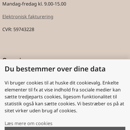
Mandag-fredag kl. 9.00-15.00
Elektronisk fakturering
CVR: 59743228
Genveje
Du bestemmer over dine data
Cookies
Aktindsigt
Vi bruger cookies til at huske dit cookievalg. Enkelte
elementer til fx at vise indhold fra sociale medier kan
Persondatabeskyttelse
sætte tredjeparts cookies, ligesom funktionalitet til
statistik også kan sætte cookies. Vi bestræber os på at
Nyttige links
sitet virker uden brug af cookies.
Plan- og Landdistriktsstyrelsen
Læs mere om cookies