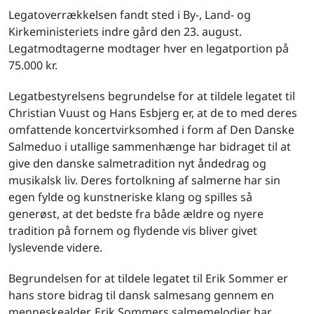
Legatoverrækkelsen fandt sted i By-, Land- og
Kirkeministeriets indre gård den 23. august.
Legatmodtagerne modtager hver en legatportion på
75.000 kr.
Legatbestyrelsens begrundelse for at tildele legatet til
Christian Vuust og Hans Esbjerg er, at de to med deres
omfattende koncertvirksomhed i form af Den Danske
Salmeduo i utallige sammenhænge har bidraget til at
give den danske salmetradition nyt åndedrag og
musikalsk liv. Deres fortolkning af salmerne har sin
egen fylde og kunstneriske klang og spilles så
generøst, at det bedste fra både ældre og nyere
tradition på fornem og flydende vis bliver givet
lyslevende videre.
Begrundelsen for at tildele legatet til Erik Sommer er
hans store bidrag til dansk salmesang gennem en
menneskealder. Erik Sommers salmemelodier har