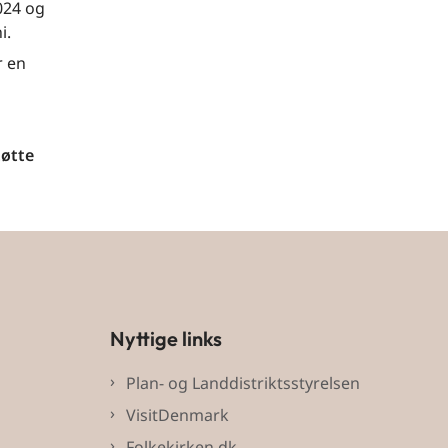
024 og
i.
r en
tøtte
Nyttige links
Plan- og Landdistriktsstyrelsen
VisitDenmark
Folkekirken.dk