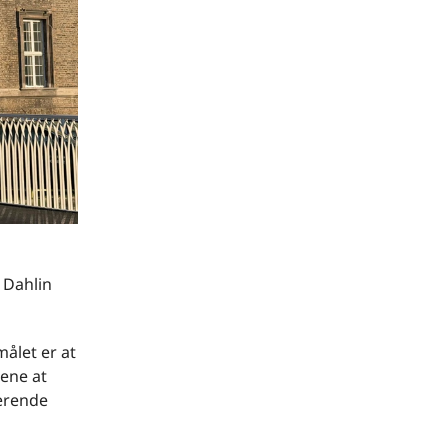
 Dahlin
målet er at
dene at
terende