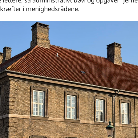
e lettere, så administrativt bøvl og opgaver fjerne
ge kræfter i menighedsrådene.