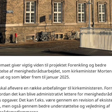
aet giver vigtig viden til projektet Forenkling og bedre
telse af menighedsrådsarbejdet, som kirkeminister Morten
at og som løber frem til januar 2025.
skal aflevere en række anbefalinger til kirkeministeren. For
ordan det kan blive administrativt lettere for menighedsrå
s opgaver. Det kan f.eks. være gennem en revision af eksis
g, men også gennem bedre understøttelse og vejledning af