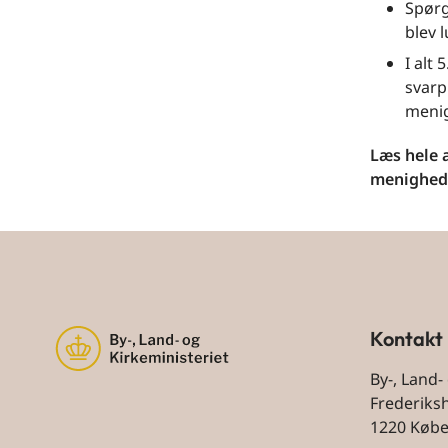
Spørg
blev 
I alt
svarp
menig
Læs hele 
menighed
Kontakt
By-, Land-
Frederiks
1220 Køb