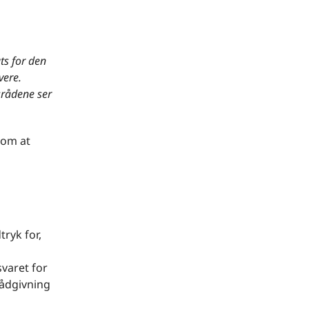
s for den
vere.
srådene ser
 om at
ryk for,
svaret for
rådgivning