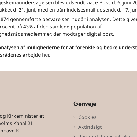
eskemaundersøgelsen blev udsendt via. e-Boks d. 6. juni 2
lukket d. 21. juni, med en påmindelsesmail udsendt d. 17. jun
 5.874 gennemførte besvarelser indgår i analysen. Dette give
rocent på 43% af den samlede population af
hedsrådsmedlemmer, der modtager digital post.
analysen af mulighederne for at forenkle og bedre unders
srådenes arbejde
her
.
Genveje
 og Kirkeministeriet
Cookies
holms Kanal 21
Aktindsigt
enhavn K
Persondatabeskyttelse