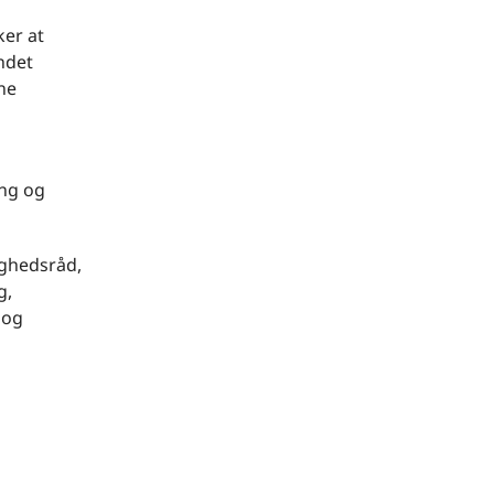
ker at
andet
ne
ing og
ighedsråd,
g,
 og