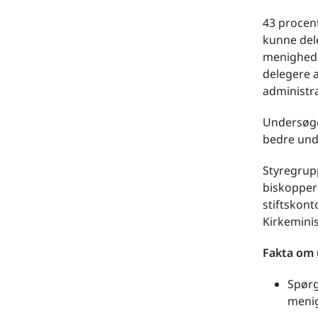
43 procent
kunne dele
menigheds
delegere 
administr
Undersøgel
bedre und
Styregrup
biskopper
stiftskon
Kirkeminis
Fakta om 
Spør
menig