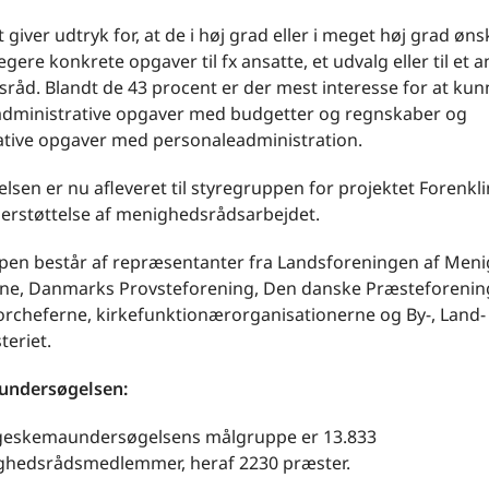
 giver udtryk for, at de i høj grad eller i meget høj grad øns
gere konkrete opgaver til fx ansatte, et udvalg eller til et 
råd. Blandt de 43 procent er der mest interesse for at kun
administrative opgaver med budgetter og regnskaber og
ative opgaver med personaleadministration.
sen er nu afleveret til styregruppen for projektet Forenkl
erstøttelse af menighedsrådsarbejdet.
pen består af repræsentanter fra Landsforeningen af Men
ne, Danmarks Provsteforening, Den danske Præsteforenin
torcheferne, kirkefunktionærorganisationerne og By-, Land-
teriet.
undersøgelsen:
geskemaundersøgelsens målgruppe er 13.833
hedsrådsmedlemmer, heraf 2230 præster.