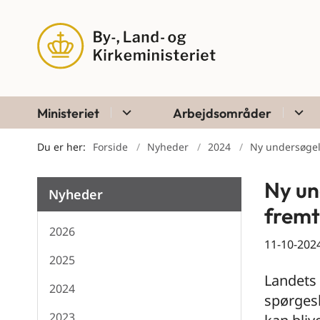
Ministeriet
Arbejdsområder
Du er her:
Forside
Nyheder
2024
Ny undersøgel
Ny un
Nyheder
fremt
2026
11-10-202
2025
Landets
2024
spørges
2023