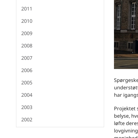
2011
2010
2009
2008
2007
2006
Spørgeskem
2005
understøt
har igangs
2004
2003
Projektet 
belyse, hv
2002
løfte dere
lovgivnin