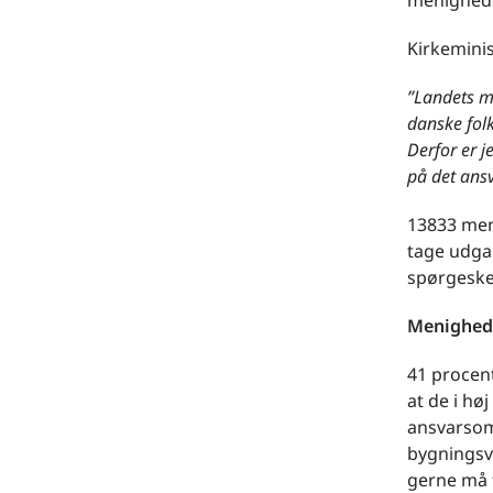
menighed
Kirkeminis
”Landets m
danske folk
Derfor er j
på det ansv
13833 men
tage udga
spørgesk
Menigheds
41 procen
at de i hø
ansvarsomr
bygningsv
gerne må f