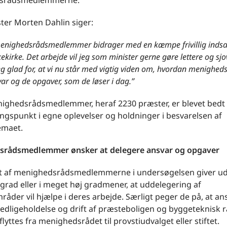
srådsmedlemmerne.
ter Morten Dahlin siger:
enighedsrådsmedlemmer bidrager med en kæmpe frivillig indsat
ekirke. Det arbejde vil jeg som minister gerne gøre lettere og sjo
eg glad for, at vi nu står med vigtig viden om, hvordan menighed
ar og de opgaver, som de løser i dag.”
ighedsrådsmedlemmer, heraf 2230 præster, er blevet bedt
ngspunkt i egne oplevelser og holdninger i besvarelsen af
emaet.
rådsmedlemmer ønsker at delegere ansvar og opgaver
t af menighedsrådsmedlemmerne i undersøgelsen giver udt
j grad eller i meget høj gradmener, at uddelegering af
åder vil hjælpe i deres arbejde. Særligt peger de på, at an
edligeholdelse og drift af præsteboligen og byggeteknisk 
lyttes fra menighedsrådet til provstiudvalget eller stiftet.