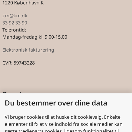
1220 København K
km@km.dk
33 92 33 90
Telefontid:
Mandag-fredag kl. 9.00-15.00
Elektronisk fakturering
CVR: 59743228
Genveje
Du bestemmer over dine data
Cookies
Aktindsigt
Vi bruger cookies til at huske dit cookievalg. Enkelte
elementer til fx at vise indhold fra sociale medier kan
Persondatabeskyttelse
sætte tredjeparts cookies, ligesom funktionalitet til