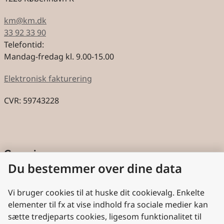
km@km.dk
33 92 33 90
Telefontid:
Mandag-fredag kl. 9.00-15.00
Elektronisk fakturering
CVR: 59743228
Genveje
Du bestemmer over dine data
Cookies
Aktindsigt
Vi bruger cookies til at huske dit cookievalg. Enkelte
elementer til fx at vise indhold fra sociale medier kan
Persondatabeskyttelse
sætte tredjeparts cookies, ligesom funktionalitet til