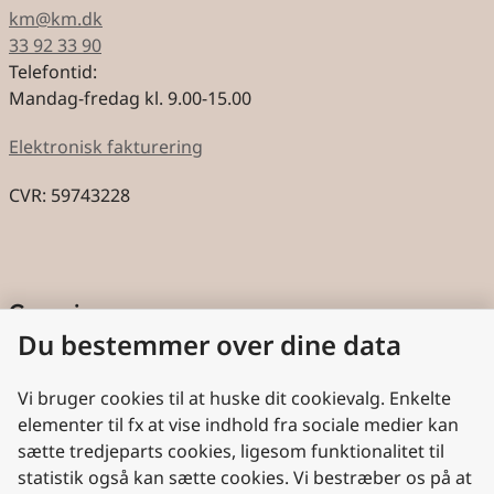
km@km.dk
33 92 33 90
Telefontid:
Mandag-fredag kl. 9.00-15.00
Elektronisk fakturering
CVR: 59743228
Genveje
Du bestemmer over dine data
Cookies
Aktindsigt
Vi bruger cookies til at huske dit cookievalg. Enkelte
elementer til fx at vise indhold fra sociale medier kan
Persondatabeskyttelse
sætte tredjeparts cookies, ligesom funktionalitet til
statistik også kan sætte cookies. Vi bestræber os på at