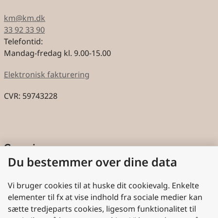
km@km.dk
33 92 33 90
Telefontid:
Mandag-fredag kl. 9.00-15.00
Elektronisk fakturering
CVR: 59743228
Genveje
Du bestemmer over dine data
Cookies
Aktindsigt
Vi bruger cookies til at huske dit cookievalg. Enkelte
elementer til fx at vise indhold fra sociale medier kan
Persondatabeskyttelse
sætte tredjeparts cookies, ligesom funktionalitet til