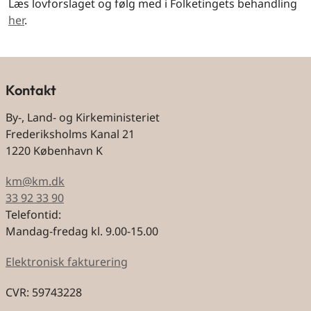
Læs lovforslaget og følg med i Folketingets behandling
her
.
Kontakt
By-, Land- og Kirkeministeriet
Frederiksholms Kanal 21
1220 København K
km@km.dk
33 92 33 90
Telefontid:
Mandag-fredag kl. 9.00-15.00
Elektronisk fakturering
CVR: 59743228